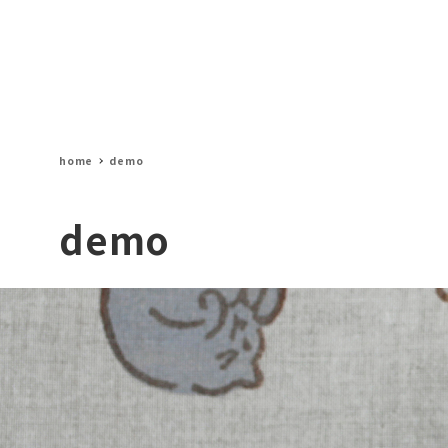
home
demo
demo